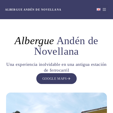
Saltar
al
ME
ALBERGUE ANDÉN DE NOVELLANA
contenido
Albergue
Andén de
Novellana
Una experiencia inolvidable en una antigua estación
de ferrocarril
GOOGLE MAPS